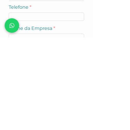
Telefone
Nome da Empresa
Industria
Enviar
Rua José Bernardo Pinto, 639 SL02 - Vila Guilherme - São Paulo - CEP:
02055-001
+55 (011) 2218-1124
|
Entre em Contato Conosco