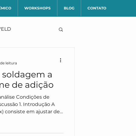
ÊMICO
WORKSHOPS
BLOG
CONTATO
WELD
de leitura
 soldagem a
me de adição
) consiste em ajustar de
tros de design para atingir
sempenho, fazendo uso
ções para informar e