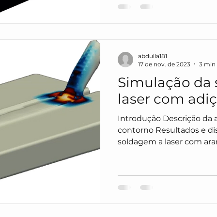
aprimorar o design. Esse
definição de objetivos, a
variáveis de design, a c
simulação, a execução de 
abdulla181
17 de nov. de 2023
3 min 
Simulação da
laser com adiç
Introdução Descrição da análise Condições de
contorno Resultados e discussão 1. Introdução A
soldagem a laser com ar
uma técnica avançada no
proporcionando uma com
precisão e eficiência. Es
utiliza um feixe de laser 
materiais a serem unido
adição é simultaneament