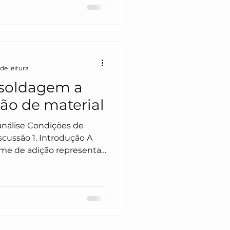
 processo abrange a
 seleção cuidadosa de
onfiguração de modelos de
análises e a aplicação
de leitura
 soldagem a
ão de material
ame de adição representa
 campo da fabricação,
binação única de
ta abordagem inovadora
concentrado para fundir os
s, enquanto um arame de
e depositado, permitindo