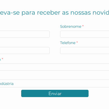
maior controle sobre o pr
de
reva-se para receber as nossas novi
Sobrenome
Telefone
a
Enviar