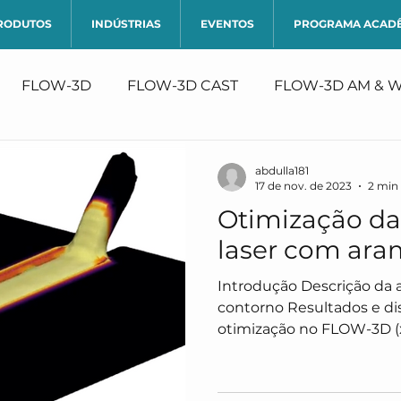
RODUTOS
INDÚSTRIAS
EVENTOS
PROGRAMA ACAD
FLOW-3D
FLOW-3D CAST
FLOW-3D AM & 
abdulla181
17 de nov. de 2023
2 min 
Otimização da
laser com ara
Introdução Descrição da análise Condições de
contorno Resultados e discussão 1. Introdução A
otimização no FLOW-3D (x
forma iterativa os parâme
metas específicas de de
dos resultados das simula