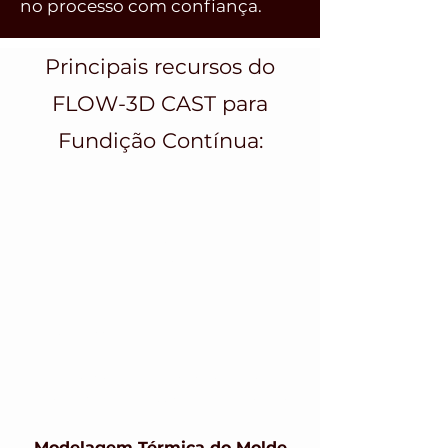
no processo com confiança.
Principais recursos do
FLOW-3D CAST para
Fundição Contínua:
Processos Modelados
Fundição contínua de tarugos e
chapas
Fundição contínua por resfriamento
direto
Geração de Malha Flexível
Malha multi-bloco captura
gradientes de fluxo e temperatura
Modelagem Térmica do Molde