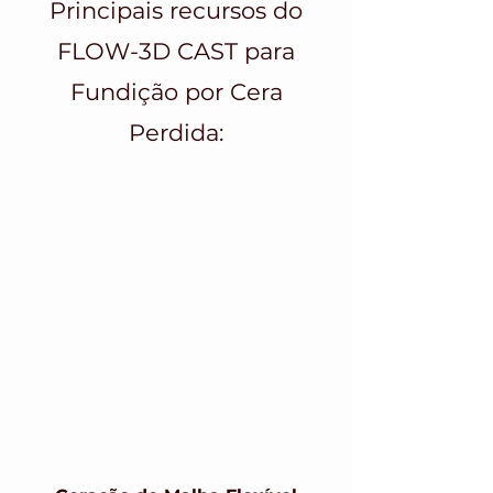
Principais recursos do
FLOW-3D CAST para
Fundição por Cera
Perdida:
Processos Modelados
Preenchimento
Solidificação – Estática e Bridgman
Resfriamento
Modelagem Térmica do Molde
Modelagem completa de radiação
com fatores de vista
Transferência de calor por
convecção e condução